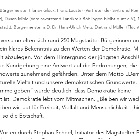
 Bürgermeister Florian Glock, Franz Lauster (Vertreter der Sinti und Rom
r), Dusan Minic (Vereinsvorstand Landkreis Böblingen bleibt bunt e.V.),
adt), Bürgermeister a.D. Dr. Hans-Ulrich Merz, Diethard Möller (Flücht
 versammelten sich rund 250 Magstadter Bürgerinnen un
ein klares Bekenntnis zu den Werten der Demokratie, 
falt abzulegen. Vor dem Hintergrund der jüngsten Anschl
se Kundgebung eine Antwort auf die Bedrohungen, die 
ndwerte zunehmend gefährden. Unter dem Motto „Demo
urelle Vielfalt und unsere demokratischen Grundwerte.
imme geben“ wurde deutlich, dass Demokratie keine 
it ist. Demokratie lebt vom Mitmachen. „Bleiben wir wac
iben wir laut für Freiheit, Vielfalt und Menschlichkeit – h
 so die Botschaft.
orten durch Stephan Scheel, Initiator des Magstadter B