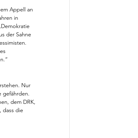
nem Appell an 
hren in 
 „Demokratie 
aus der Sahne 
ssimisten. 
es 
n.“
rstehen. Nur 
e gefährden.
innen, dem DRK, 
 dass die 