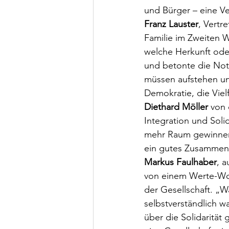
und Bürger – eine Ve
Franz Lauster
, Vertr
Familie im Zweiten W
welche Herkunft ode
und betonte die Notw
müssen aufstehen un
Demokratie, die Vielf
Diethard Möller 
von 
Integration und Solid
mehr Raum gewinnen.
ein gutes Zusammenle
Markus Faulhaber
, 
von einem Werte-Wor
der Gesellschaft. „W
selbstverständlich w
über die Solidarität 