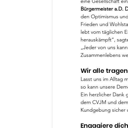
eine Gesellschaft ei
Bürgermeister a.D. D
den Optimismus und 
Frieden und Wohlstan
lebt vom täglichen E
herauskämpft“, sagte
„Jeder von uns kann
Zusammenlebens weit
Wir alle trage
Lasst uns im Alltag 
so kann unsere Demok
Ein herzlicher Dank g
dem CVJM und dem Po
Kundgebung sicher un
Engagiere dich