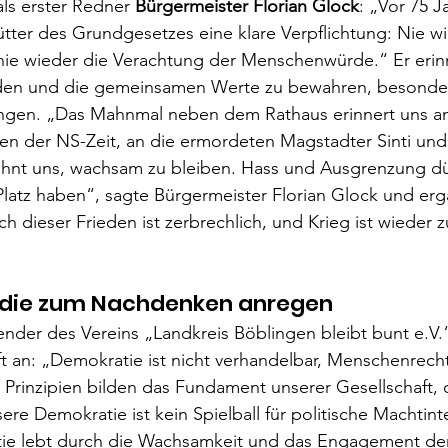
ls erster Redner 
Bürgermeister Florian Glock
: „Vor 75 
tter des Grundgesetzes eine klare Verpflichtung: Nie wie
nie wieder die Verachtung der Menschenwürde.“ Er erinn
den und die gemeinsamen Werte zu bewahren, besonders
gen. „Das Mahnmal neben dem Rathaus erinnert uns an
n der NS-Zeit, an die ermordeten Magstadter Sinti und 
ahnt uns, wachsam zu bleiben. Hass und Ausgrenzung dür
Platz haben“, sagte Bürgermeister Florian Glock und er
ch dieser Frieden ist zerbrechlich, und Krieg ist wieder z
 die zum Nachdenken anregen
zender des Vereins „Landkreis Böblingen bleibt bunt e.V.“
ft an: „Demokratie ist nicht verhandelbar, Menschenrecht
 Prinzipien bilden das Fundament unserer Gesellschaft, 
sere Demokratie ist kein Spielball für politische Machtint
atie lebt durch die Wachsamkeit und das Engagement de