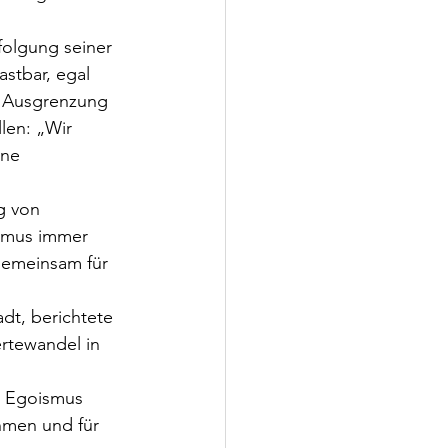
folgung seiner 
stbar, egal 
n Ausgrenzung 
len: „Wir 
ne 
g von 
ismus immer 
gemeinsam für 
t, berichtete 
rtewandel in 
er Egoismus 
ehmen und für 