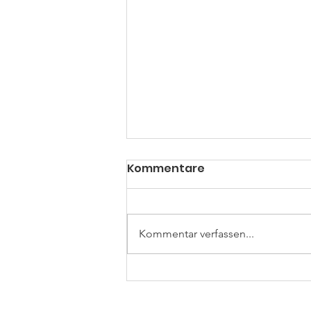
Kommentare
Kommentar verfassen...
Mit "heißem Herz und
kühlem Kopf"