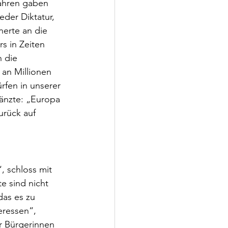
Jahren gaben 
der Diktatur, 
erte an die 
 in Zeiten 
 die 
an Millionen 
fen in unserer 
gänzte: „Europa 
urück auf 
, schloss mit 
e sind nicht 
das es zu 
eressen“, 
r Bürgerinnen 