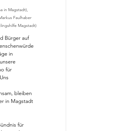
a in Magstadt), 
 Markus Faulhaber 
lingshilfe Magstadt)
d Bürger auf 
Menschenwürde 
äge in 
unsere 
 für 
 Uns 
hsam, bleiben 
ier in Magstadt 
ündnis für 