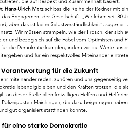
nzutreten, die auf Respekt und Zusammenhalt basiert.
r. Hans-Ulrich Merz
 schloss die Reihe der Redner mit ei
das Engagement der Gesellschaft. „Wir leben seit 80 Ja
d, aber das ist keine Selbstverständlichkeit“, sagte er.
insatz. Wir müssen strampeln, wie der Frosch, der sich 
 er und bezog sich auf die Fabel vom Optimisten und Pe
 für die Demokratie kämpfen, indem wir die Werte unser
ergeben und für ein respektvolles Miteinander eintrete
n Verantwortung für die Zukunft
mehr miteinander reden, zuhören und uns gegenseitig ve
ratie lebendig bleiben und den Kräften trotzen, die si
ilt an dieser Stelle allen freiwilligen Helfern und Helfer
lizeiposten Maichingen, die dazu beigetragen haben,
d gut organisiert stattfinden konnte.
 für eine starke Demokratie