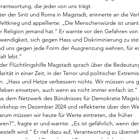
rantwortung, die jeder von uns trägt.
eter der Sinti und Roma in Magstadt, erinnerte an die Ver
eltkrieg und appellierte: „Die Menschenwürde ist unanta
r Religion jemand hat.“ Er warnte vor den Gefahren vo
endigkeit, sich gegen Hass und Diskriminierung zu stel
d uns gegen jede Form der Ausgrenzung wehren, für ei
alt lebt.“
der Flüchtlingshilfe Magstadt sprach über die Bedeutun
arität in einer Zeit, in der Terror und politischer Extrem
 „Hass und Hetze verbessern nichts. Wir müssen uns 
ben einsetzen, auch wenn es nicht immer einfach ist.“ 
aus dem Netzwerk des Bündnisses für Demokratie Magstad
kshop im Dezember 2024 und reflektierte über den We
arum müssen wir heute für Werte eintreten, die früher 
aren?“, fragte er und warnte: „Es ist gefährlich, wenn d
gestellt wird.“ Er rief dazu auf, Verantwortung zu übern