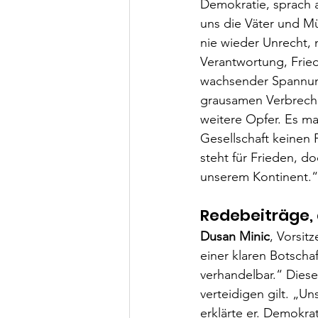
Demokratie, sprach a
uns die Väter und Mü
nie wieder Unrecht, 
Verantwortung, Frie
wachsender Spannun
grausamen Verbreche
weitere Opfer. Es m
Gesellschaft keinen 
steht für Frieden, do
unserem Kontinent.“
Redebeiträge,
Dusan Minic
, Vorsit
einer klaren Botscha
verhandelbar.“ Diese
verteidigen gilt. „Un
erklärte er. Demokr