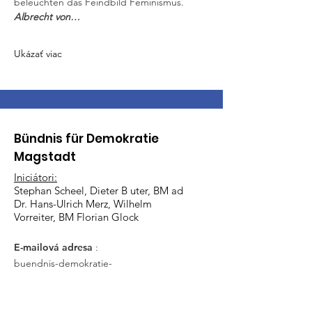
beleuchten das Feindbild Feminismus. 
Albrecht von…
Ukázať viac
Bündnis für Demokratie
Magstadt
Iniciátori:
Stephan Scheel, Dieter B
uter, BM ad
Dr. Hans-Ulrich Merz, Wilhelm
Vorreiter, BM Florian Glock
E-mailová adresa
:
buendnis-demokratie-
magstadt@online.de
(DE a EN)
Telefón
:
+49 (0) 17634124010