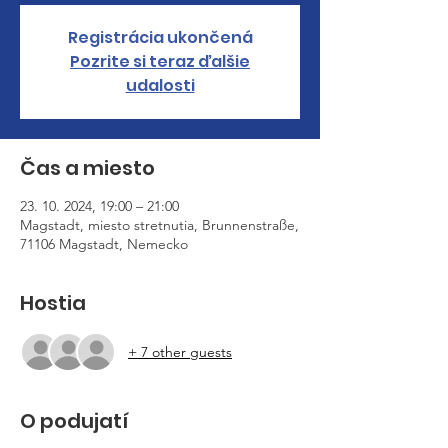
Registrácia ukončená
Pozrite si teraz ďalšie
udalosti
Čas a miesto
23. 10. 2024, 19:00 – 21:00
Magstadt, miesto stretnutia, Brunnenstraße,
71106 Magstadt, Nemecko
Hostia
+ 7 other guests
O podujatí