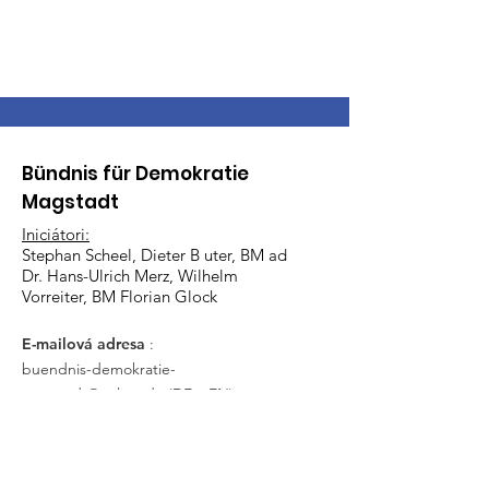
Bündnis für Demokratie
Magstadt
Iniciátori:
Stephan Scheel, Dieter B
uter, BM ad
Dr. Hans-Ulrich Merz, Wilhelm
Vorreiter, BM Florian Glock
E-mailová adresa
:
buendnis-demokratie-
magstadt@online.de
(DE a EN)
Telefón
:
+49 (0) 17634124010