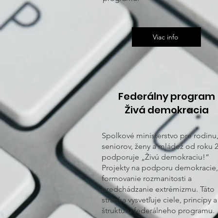
Viac info
Federálny program
Živá demokracia
Spolkové ministerstvo pre rodinu
seniorov, ženy a mládež od roku 
podporuje „Živú demokraciu!“
Projekty na podporu demokracie,
formovanie rozmanitosti a
predchádzanie extrémizmu. Táto
stránka vysvetľuje ciele, princípy a
štruktúru federálneho programu.