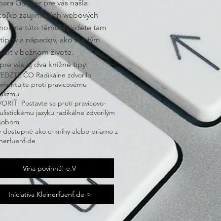
bara Gärtner pre vás našla
koľko zaujímavých webových
ánok na túto tému. Nájdete tam
 tipov a nápadov, ako si s tým
adiť v bežnom živote.
pre vás aj dva knižné tipy:
EDZTE ČO Radikálne zdvorilo
umentujte proti pravicovému
ulizmu
RIŤ: Postavte sa proti pravicovo-
listickému jazyku radikálne zdvorilým
sobom
 dostupné ako e-knihy alebo priamo z
inerfuenf.de
Vina povinná! e.V
Iniciatíva Kleinerfuenf.de >