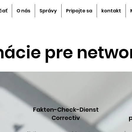
čať
O nás
Správy
Pripojte sa
kontakt
mácie pre netwo
Fakten-Check-Dienst
Correctiv