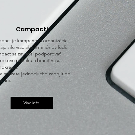
Campact!
pact je kampaňová organizácia –
ája silu viac ako 3 miliónov ľudí.
pact sa zaviazal podporovať
rokovú politiku a brániť našu
okraciu.
sa môžete jednoducho zapojiť do
paní.
Viac info