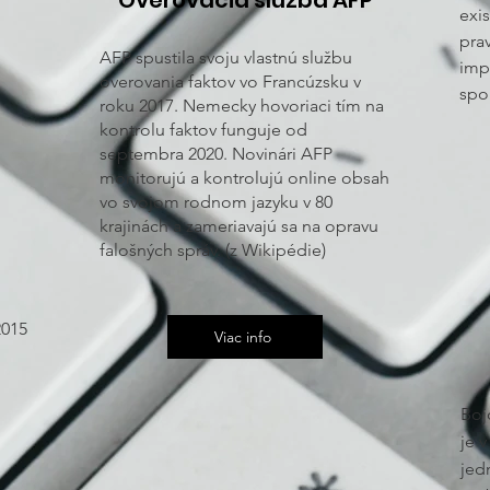
Overovacia služba AFP
exis
pra
AFP spustila svoju vlastnú službu
imp
overovania faktov vo Francúzsku v
spo
roku 2017. Nemecky hovoriaci tím na
kontrolu faktov funguje od
septembra 2020. Novinári AFP
monitorujú a kontrolujú online obsah
vo svojom rodnom jazyku v 80
krajinách a zameriavajú sa na opravu
falošných správ. (z Wikipédie)
,
2015
Viac info
Bojo
je 
jed