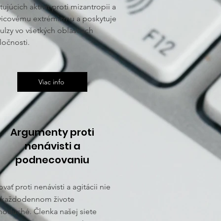
tujúcich aktivít proti mizantropii a
vicovému extrémizmu a poskytuje
ulzy vo všetkých oblastiach
ločnosti.
Viac info
Argumenty proti
nenávisti a
podnecovaniu
vať proti nenávisti a agitácii nie
v každodennom živote
noduché. Členka našej siete