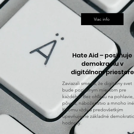
Viac info
Hate Aid – posilňuje
demokraciu v
digitálnom priestore
Zaviazali sme sa, že digitálny svet
bude pozitívnym miestom pre
každého. Bez ohľadu na pohlavie,
pôvod, náboženstvo a mnoho iné
K tomu vždy a predovšetkým
upevňujeme základné demokrati
hodnoty.