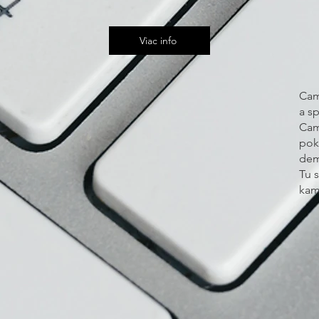
Viac info
Cam
a sp
Cam
pok
dem
Tu 
kam