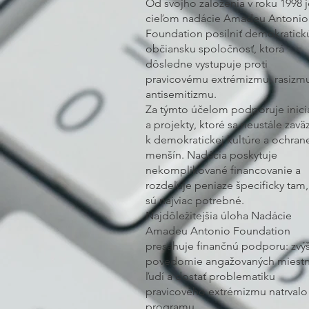
Od svojho založenia v roku 1998 j
cieľom nadácie Amadeu Antonio
Foundation posilniť demokratick
občiansku spoločnosť, ktorá
dôsledne vystupuje proti
pravicovému extrémizmu, rasizm
antisemitizmu.
Za týmto účelom podporuje inicia
a projekty, ktoré sa neustále zavä
k demokratickej kultúre a ochran
menšín. Nadácia poskytuje
nekomplikované financovanie a
rozdeľuje peniaze špecificky tam
sú najviac potrebné.
Najdôležitejšia úloha Nadácie
Amadeu Antonio Foundation
presahuje finančnú podporu: zvýš
povedomie angažovaných miest
ľudí a dostať problematiku
pravicového extrémizmu natrvalo
programu.