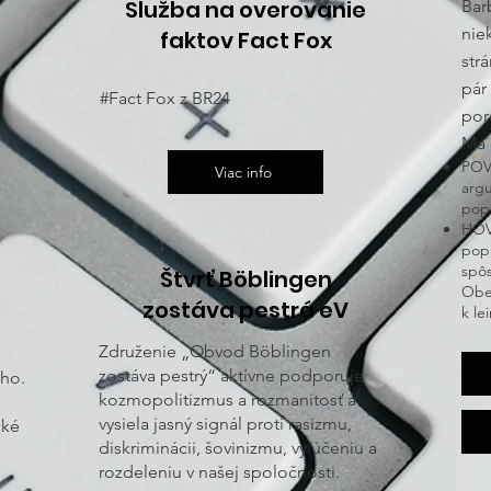
Služba na overovanie
Bar
nie
faktov Fact Fox
str
pár
#Fact Fox z BR24
por
Má 
POV
Viac info
arg
pop
HOVO
popu
spô
Štvrť Böblingen
Obe
zostáva pestrá eV
k
le
Združenie „Obvod Böblingen
zostáva pestrý“ aktívne podporuje
ho.
kozmopolitizmus a rozmanitosť a
vysiela jasný signál proti rasizmu,
cké
diskriminácii, šovinizmu, vylúčeniu a
rozdeleniu v našej spoločnosti.