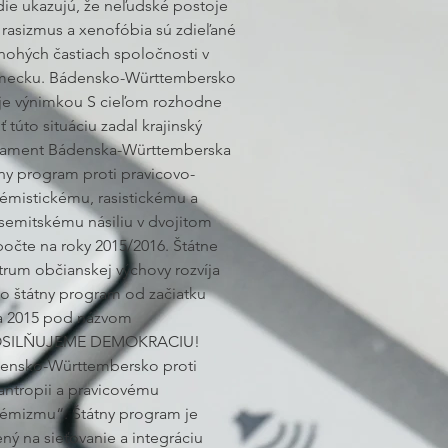
die ukazujú, že neľudské postoje
 rasizmus a xenofóbia sú zdieľané
nohých častiach spoločnosti v
ecku. Bádensko-Württembersko
 je výnimkou S cieľom rozhodne
iť túto situáciu zadal krajinský
lament Bádenska-Württemberska
tny program proti pravicovo-
rémistickému, rasistickému a
isemitskému násiliu v dvojitom
počte na roky 2015/2016. Štátne
trum občianskej výchovy rozvíja
to štátny program od začiatku
a 2015 pod názvom
OSILŇUJEME DEMOKRACIU!
ensko-Württembersko proti
antropii a pravicovému
rémizmu“. Štátny program je
ný na sieťovanie a integráciu