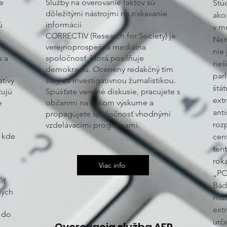
e
Služby na overovanie faktov sú
Štú
dôležitými nástrojmi na získavanie
ako
ú
informácií
v m
CORRECTIV (Research for Society) je
Nem
verejnoprospešná mediálna
nie
u a
spoločnosť, ktorá posilňuje
rieš
demokraciu. Ocenený redakčný tím
par
tívy
stojí za investigatívnou žurnalistikou.
štá
zujú
Spúšťate verejné diskusie, pracujete s
ext
e
občanmi na našom výskume a
ant
propagujete spoločnosť vhodnými
roz
vzdelávacími programami.
, kde
cen
ten
rok
Viac info
„P
iť
Bád
nych
miz
ext
 do
urče