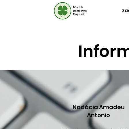
za
Infor
Nadácia Amadeu
Antonio