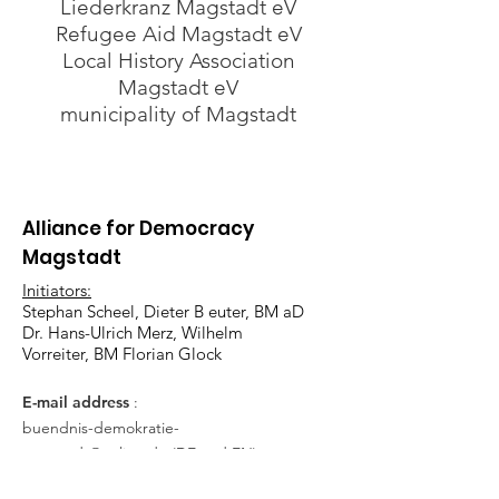
Liederkranz Magstadt eV
Refugee Aid Magstadt eV
Local History Association
Magstadt eV
municipality of Magstadt
Alliance for Democracy
Magstadt
Initiators:
Stephan Scheel, Dieter B
euter, BM aD
Dr. Hans-Ulrich Merz, Wilhelm
Vorreiter, BM Florian Glock
E-mail address
:
buendnis-demokratie-
magstadt@online.de
(DE and EN)
Phone
:
+49 (0) 17634124010