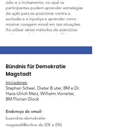
ódio e o incitamento, no qual os
participantes podem aprender estratégias
de ação para se posicionar contra a
exclusão e a injustiça e aprender como
mostrar coragem moral em tais situações.
Ao utilizar vários métodos de exercícios
práticos, também será possível lidar com
padrões de pensamento de julgamento e
práticas de discriminação cotidianas. Outro
elemento central são as estratégias de
argumentação e ação, que podem ser
praticadas na prática e como modelos e,
Bündnis für Demokratie
assim, a própria capacidade de reagir a
Magstadt
argumentos desumanos pode ser ampliada.
O objetivo é proporcionar confiança ao lidar
Iniciadores:
com slogans populistas.” O clube
Stephan Scheel, Dieter B
uter, BM e Dr.
desportivo de Magstadt e a Aliança para a
Hans-Ulrich Merz, Wilhelm Vorreiter,
Democracia em Magstadt estão a organizar
BM Florian Glock
este seminário em conjunto, a fim de dar ao
maior número possível de membros do
Endereço de email
:
clube, mas também a todos os outros
residentes interessados de Magstadt, a
buendnis-demokratie-
oportunidade de falar contra o ódio e a
magstadt@online.de
(DE e EN)
agitação na vida cotidiana, arme-se. Os