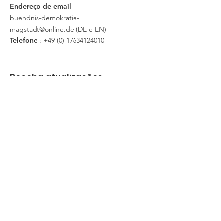
Endereço de email
:
buendnis-demokratie-
magstadt@online.de
(DE e EN)
Telefone
:
+49 (0) 17634124010
Receba atualizações
E-Mail-Adresse hier eingeben
Abonnieren
Esquerda
Über uns