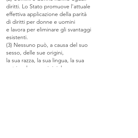
diritti. Lo Stato promuove l'attuale
effettiva applicazione della parità
di diritti per donne e uomini
e lavora per eliminare gli svantaggi
esistenti.
(3) Nessuno può, a causa del suo
sesso, delle sue origini,
la sua razza, la sua lingua, la sua
patria e le sue origini, le sue
le convinzioni, le opinioni religiose
o politiche sono discriminate
condiviso o preferito. A nessuno è
permesso
essere svantaggiato.
Uguaglianza davanti alla legge: cosa significa? >