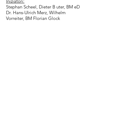
Iniziatori:
Stephan Scheel, Dieter B
uter, BM eD
Dr. Hans-Ulrich Merz, Wilhelm
Vorreiter, BM Florian Glock
Indirizzo e-mail
:
buendnis-demokratie-
magstadt@online.de
(DE e EN)
Telefono
:
+49 (0)17634124010
Ricevi aggiornamenti
E-Mail-Adresse hier eingeben
Abonnieren