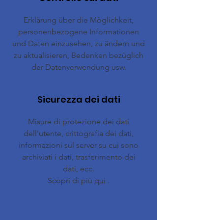
Erklärung über die Möglichkeit,
personenbezogene Informationen
und Daten einzusehen, zu ändern und
zu aktualisieren, Bedenken bezüglich
der Datenverwendung usw.
Sicurezza dei dati
Misure di protezione dei dati
dell'utente, crittografia dei dati,
informazioni sul server su cui sono
archiviati i dati, trasferimento dei
dati, ecc.
Scopri di più
qui
.