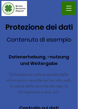
Protezione dei dati
Contenuto di esempio
Datenerhebung, -nutzung
und Weitergabe
Dichiarazione sulla proprietà delle
informazioni raccolte sul tuo sito web,
la natura della raccolta dei dati, la
divulgazione a terzi, ecc.
Controllo sui dati