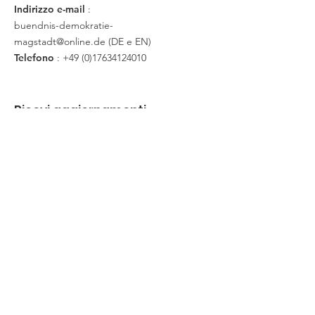
Indirizzo e-mail
:
buendnis-demokratie-
magstadt@online.de
(DE e EN)
Telefono
:
+49 (0)17634124010
Ricevi aggiornamenti
E-Mail-Adresse hier eingeben
Abonnieren
Sinistra
Über uns